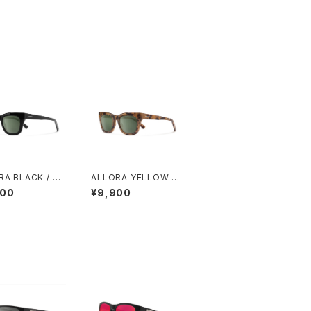
RA BLACK / GR
ALLORA YELLOW T
REEN
ORTOISE / GRAY GR
900
¥9,900
EEN