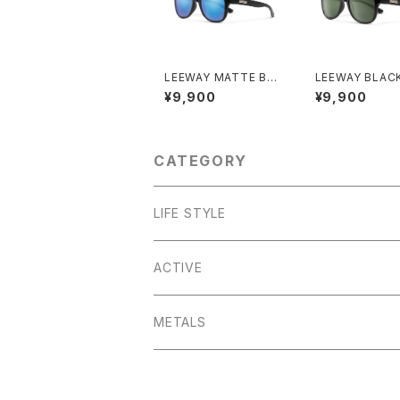
LEEWAY MATTE BLA
LEEWAY BLACK
CK / BLUE MIRROR
AY GREEN
¥9,900
¥9,900
CATEGORY
LIFE STYLE
SASHAY
ACTIVE
A-TEAM
ZEPHYR
METALS
CUTOUT
TOPLINE
MOTORIST