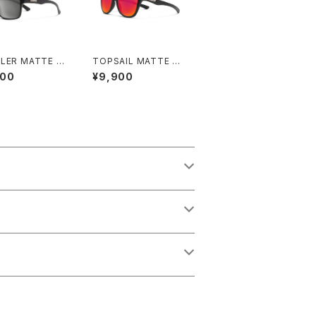
LER MATTE B
TOPSAIL MATTE BL
 / GRAY
ACK / RED MIRROR
900
¥9,900