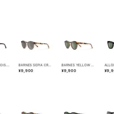
OISE
BARNES SEPIA CRY
BARNES YELLOW T
ALLO
ROR
STAL / GRAY
ORTOISE / GRAY GR
AY G
¥9,900
¥9,900
¥9,
EEN