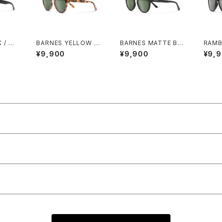
 / GR
BARNES YELLOW T
BARNES MATTE BL
RAMB
ORTOISE / GRAY GR
ACK / GRAY GREEN
LACK
¥9,900
¥9,900
¥9,
EEN