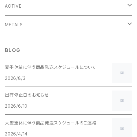
SASHAY
ACTIVE
A-TEAM
ZEPHYR
METALS
CUTOUT
TOPLINE
MOTORIST
BLOG
COOKIE
夏季休業に伴う商品発送スケジュールについて
2026/8/3
MILESTONE
出荷停止日のお知らせ
RAMBLER
2026/6/10
RESPEK
大型連休に伴う商品発送スケジュールのご連絡
2026/4/14
LOW KEY