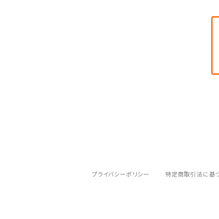
CINCO
ADELAIDE
BEYOND
HAWTHORNE
BOUNDARY
HUNDO
プライバシーポリシー
特定商取引法に基
DUET