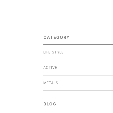
CATEGORY
LIFE STYLE
SASHAY
ACTIVE
A-TEAM
ZEPHYR
METALS
CUTOUT
TOPLINE
MOTORIST
BLOG