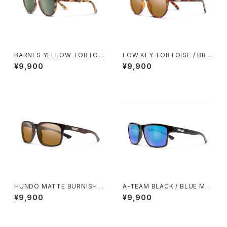
BARNES YELLOW TORTOI
LOW KEY TORTOISE / BRO
SE / GRAY GREEN
WN
¥9,900
¥9,900
HUNDO MATTE BURNISHE
A-TEAM BLACK / BLUE MIR
D BROWN / BROWN
ROR
¥9,900
¥9,900