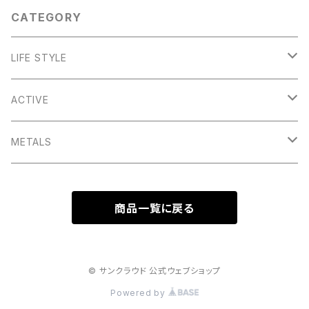
CATEGORY
LIFE STYLE
SASHAY
ACTIVE
A-TEAM
ZEPHYR
METALS
CUTOUT
TOPLINE
MOTORIST
商品一覧に戻る
COOKIE
MILESTONE
© サンクラウド 公式ウェブショップ
Powered by